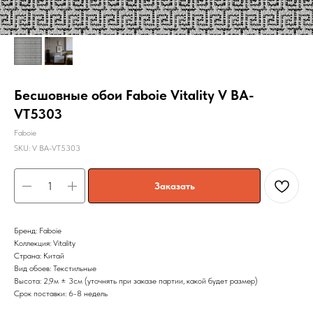
Бесшовные обои Faboie Vitality V BA-
VT5303
Faboie
SKU:
V BA-VT5303
Заказать
Бренд: Faboie
Коллекция: Vitality
Страна: Китай
Вид обоев: Текстильные
Высота: 2,9м ± 3см (уточнять при заказе партии, какой будет размер)
Срок поставки: 6-8 недель