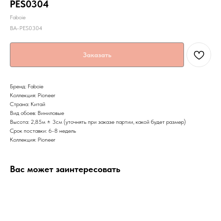
PES0304
Faboie
BA-PES0304
Заказать
Бренд: Faboie
Коллекция: Pioneer
Страна: Китай
Вид обоев: Виниловые
Высота: 2,85м ± 3см (уточнять при заказе партии, какой будет размер)
Срок поставки: 6-8 недель
Коллекция: Pioneer
Вас может заинтересовать