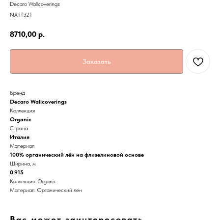
Decaro Wallcoverings
NAT1321
8710,00
р.
Заказать
Бренд
Decaro Wallcoverings
Коллекция
Organic
Страна
Италия
Материал
100% органический лён на флизелиновой основе
Ширина, м
0.915
Коллекция: Organic
Материал: Органический лён
Вас может заинтересовать