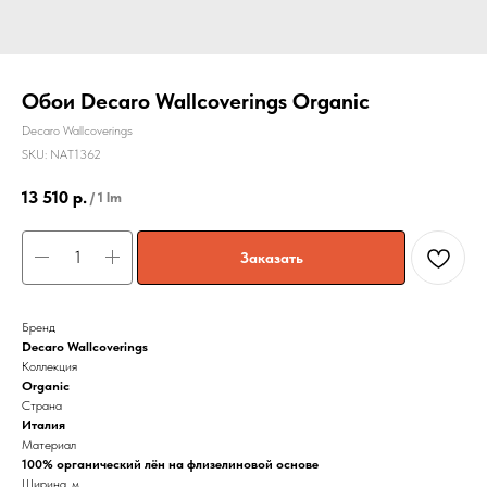
Обои Decaro Wallcoverings Organic
Decaro Wallcoverings
SKU:
NAT1362
13 510
р.
/
1 lm
Заказать
Бренд
Decaro Wallcoverings
Коллекция
Organic
Страна
Италия
Материал
100% органический лён на флизелиновой основе
Ширина, м