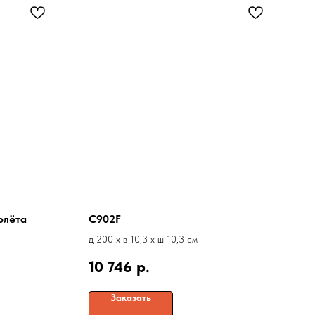
олёта
C902F
д 200 x в 10,3 x ш 10,3 см
10 746
р.
Заказать