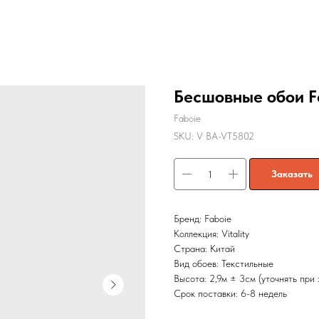
Бесшовные обои Fa
Faboie
SKU:
V BA-VT5802
Заказать
Бренд: Faboie
Коллекция: Vitality
Страна: Китай
Вид обоев: Текстильные
Высота: 2,9м ± 3см (уточнять при 
Срок поставки: 6-8 недель