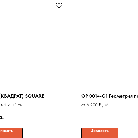
(КВАДРАТ) SQUARE
OP 0014-G1 Геометрия п
 в 4 x ш 1 см
от 6 900 ₽ / м²
р.
казать
Заказать