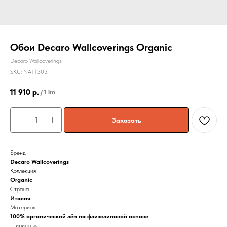
Обои Decaro Wallcoverings Organic
Decaro Wallcoverings
SKU:
NAT1303
11 910
р.
/
1 lm
Заказать
Бренд
Decaro Wallcoverings
Коллекция
Organic
Страна
Италия
Материал
100% органический лён на флизелиновой основе
Ширина, м