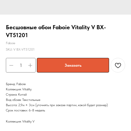
Бесшовные обои Faboie Vitality V BX-
VT51201
Faboie
SKU:
V BX-VT51201
Заказать
Бренд: Faboie
Коллекция: Vitality
Страна: Китай
Вид обоев: Текстильные
Высота: 2,9м ± 3см (уточнять при заказе партии, какой будет размер)
Срок поставки: 6-8 недель
Коллекция: Vitality V