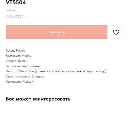
VT5504
Faboie
V BA-VT5504
Заказать
Бренд: Faboie
Коллекция: Vitality
Страна: Китай
Вид обоев: Текстильные
Высота: 2,9м ± 3см (уточнять при заказе партии, какой будет размер)
Срок поставки: 6-8 недель
Коллекция: Vitality V
Вас может заинтересовать