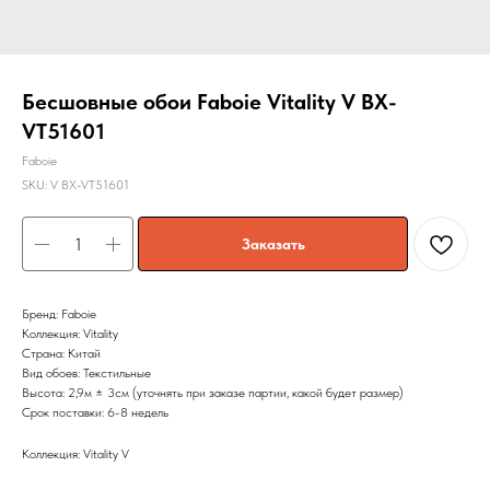
Бесшовные обои Faboie Vitality V BX-
VT51601
Faboie
SKU:
V BX-VT51601
Заказать
Бренд: Faboie
Коллекция: Vitality
Страна: Китай
Вид обоев: Текстильные
Высота: 2,9м ± 3см (уточнять при заказе партии, какой будет размер)
Срок поставки: 6-8 недель
Коллекция: Vitality V