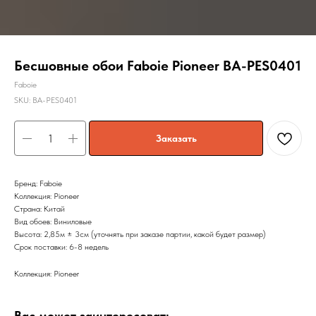
Бесшовные обои Faboie Pioneer BA-PES0401
Faboie
SKU:
BA-PES0401
Заказать
Бренд: Faboie
Коллекция: Pioneer
Страна: Китай
Вид обоев: Виниловые
Высота: 2,85м ± 3см (уточнять при заказе партии, какой будет размер)
Срок поставки: 6-8 недель
Коллекция: Pioneer
Вас может заинтересовать