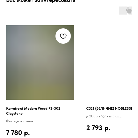
Kerrafront Modern Wood FS-302
С321 (ВЕЛИЧИЕ) NOBLESSE
Claystone
д 200 x в 9,9 x ш 5 см
Фасадная панель
2 793
р.
7 780
р.