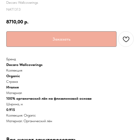
Decaro Wallcoverings
NAT1313
8710,00
р.
Заказать
Бренд
Decaro Wallcoverings
Коллекция
Organic
Страна
Италия
Материал
100% органический лён на флизелиновой основе
Ширина, м
0.915
Коллекция: Organic
Материал: Органический лён
Вас может заинтересовать