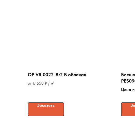
OP VR.0022-Br2 В облаках
Бесшо
PES09
от 6 650 ₽ / м²
Цена п
Заказать
За