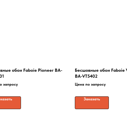
вные обои Faboie Pioneer BA-
Бесшовные обои Faboie Vi
01
BA-VT5402
о запросу
Цена по запросу
казать
Заказать