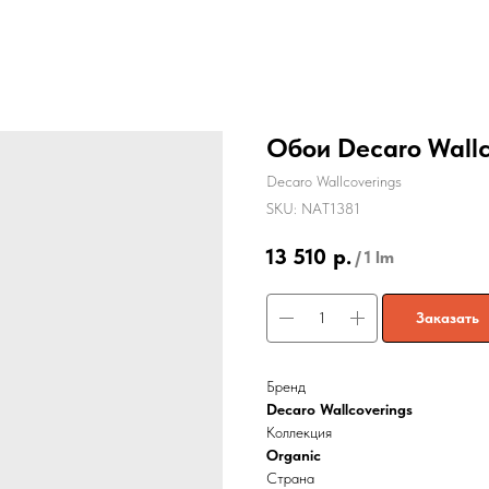
Обои Decaro Wallc
Decaro Wallcoverings
SKU:
NAT1381
13 510
р.
/
1 lm
Заказать
Бренд
Decaro Wallcoverings
Коллекция
Organic
Страна