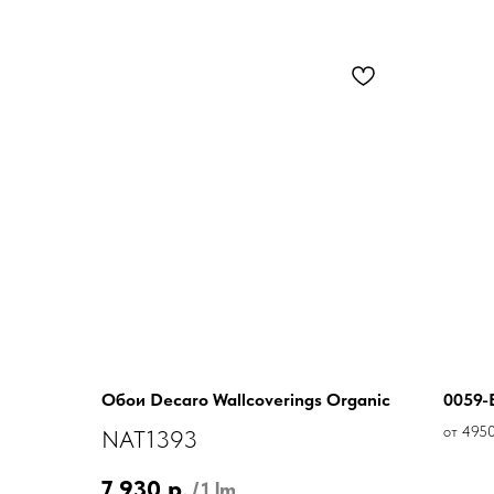
Обои Decaro Wallcoverings Organic
0059-
от 4950
NAT1393
7 930
р.
/
1 lm