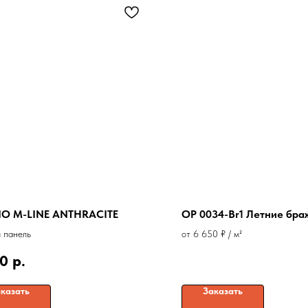
IO M-LINE ANTHRACITE
OP 0034-Br1 Летние бра
 панель
от 6 650 ₽ / м²
90
р.
казать
Заказать