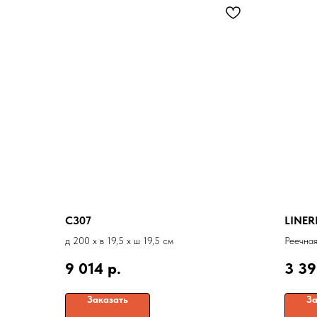
C307
LINER
д 200 x в 19,5 x ш 19,5 см
Реечная
9 014
р.
3 3
Заказать
За