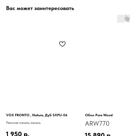
Вас может заинтересовать
VOX FRONTO , Nature, Дуб SXPU-06
Обои Pure Wood
ARW770
Реечная панель ламель
1 950
р.
15 890
р.