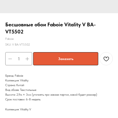
Бесшовные обои Faboie Vitality V BA-
VT5502
Faboie
SKU:
V BA-VT5502
Заказать
Бренд: Faboie
Коллекция: Vitality
Страна: Китай
Вид обоев: Текстильные
Высота: 2,9м ± 3см (уточнять при заказе партии, какой будет размер)
Срок поставки: 6-8 недель
Коллекция: Vitality V