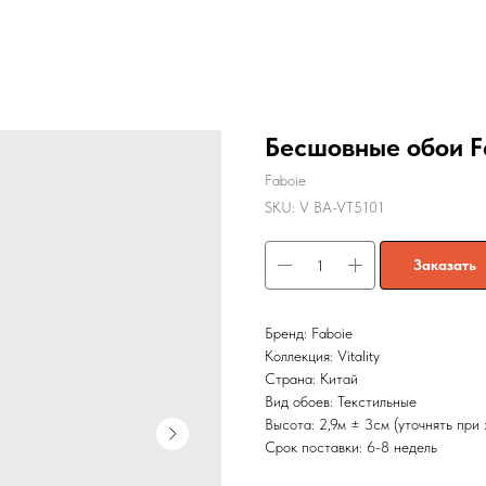
Бесшовные обои Fa
Faboie
SKU:
V BA-VT5101
Заказать
Бренд: Faboie
Коллекция: Vitality
Страна: Китай
Вид обоев: Текстильные
Высота: 2,9м ± 3см (уточнять при 
Срок поставки: 6-8 недель