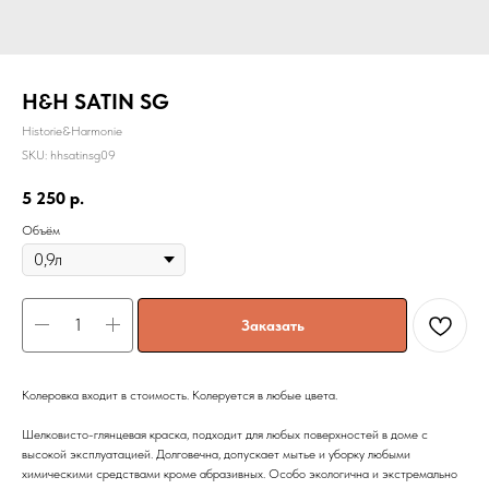
H&H SATIN SG
Historie&Harmonie
SKU:
hhsatinsg09
5 250
р.
Объём
Заказать
Колеровка входит в стоимость. Колеруется в любые цвета.
Шелковисто-глянцевая краска, подходит для любых поверхностей в доме с
высокой эксплуатацией. Долговечна, допускает мытье и уборку любыми
химическими средствами кроме абразивных. Особо экологична и экстремально