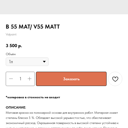
В 55 МАТ/ V55 MATT
Valpaint
3 500
р.
Объём
Заказать
*колеровка в стоимость не входит
ОПИСАНИЕ:
Матовая краска на полимерной основе для внутренних работ. Материал имеет
степень блеска 5 %. Обладает высокой укрывистостью, что обеспечивает
экономичный расход. Окрашенная поверхность в высокой степени устойчива к
мытью и истиранию, к сложным загрязнениям: от кофе, вина, чернил. Подходит