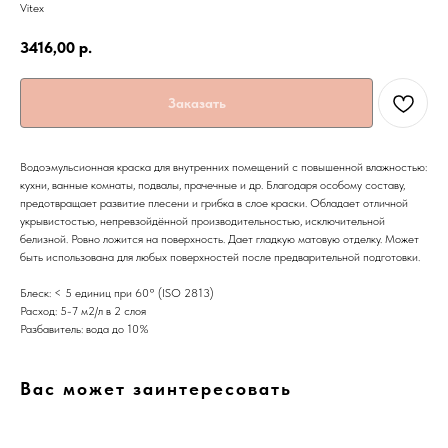
Vitex
3416,00
р.
Заказать
Водоэмульсионная краска для внутренних помещений с повышенной влажностью:
кухни, ванные комнаты, подвалы, прачечные и др. Благодаря особому составу,
предотвращает развитие плесени и грибка в слое краски. Обладает отличной
укрывистостью, непревзойдённой производительностью, исключительной
белизной. Ровно ложится на поверхность. Дает гладкую матовую отделку. Может
быть использована для любых поверхностей после предварительной подготовки.
Блеск: < 5 единиц при 60° (ISO 2813)
Расход: 5-7 м2/л в 2 слоя
Разбавитель: вода до 10%
Вас может заинтересовать