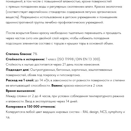
помещений, в том числе с повышенной влажностью, кроме поверхностей
с прямым попаданием воды и регулярным скоплением влаги. Краска экологична
(соответствует европейским стандартам содержания летучих органических
веществ). Разрешена к использованию в детских учреждениях и помещениях
административной группы лечебно-профилактических учреждений.
После вскрытия банки краску необходимо тщательно перемешать и процедить
через частое сито или двойной слой марли, чтобы избежать попадания
подсохших элементов состава с торцов и крышки тары в основной объем.
Степень блеска :
7%
Стойкость к истиранию:
1 класс (ISO 11998 / DIN EN 13 300).
Стойкость к мытью достигается через 21 день после нанесения.
Подходит для:
Оштукатуренных, бетонных, кирпичных, зашпатлеванных
поверхностей, обоев под покраску и гипсокартона.
Расход на 1 слой:
до 14 м²/л, в зависимости от ровности поверхности и степени
ее впитывающей способности.
Важно:
краска наносится в 2 слоя.
Время высыхания:
Между слоями от 2 до 4 часов, при условии соблюдения температурного режима
и влажности. Ввод в эксплуатацию через 14 дней.
Колеровка в 150 000 оттенков:
Колеруется в любой цвет ведущих мировых систем - RAL design, NCS, symphony и
т.д.