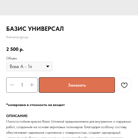
БАЗИС УНИВЕРСАЛ
Kamenevgroup
2 500
р.
Объём
Заказать
*колеровка в стоимость не входит
ОПИСАНИЕ:
Износостойкая краска Basis Universal предназначена для внутренних и наружных
работ, созданная на основе акриловых полимеров. Благодаря особому составу
обеспечивает идеальное сцепление с поверхностью, создает однородный
матовый слой. Легко и равномерно наносится, без брызг и потеков, создает