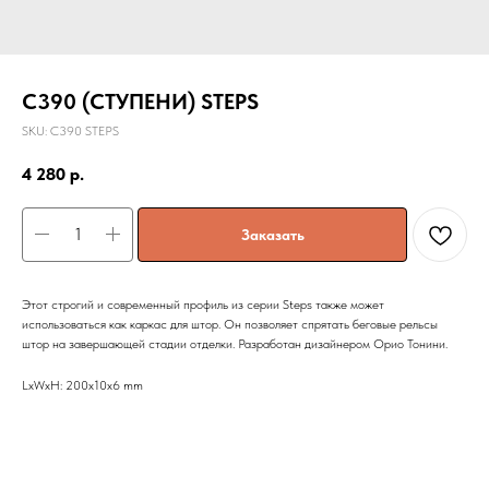
C390 (СТУПЕНИ) STEPS
SKU:
C390 STEPS
4 280
р.
Заказать
Этот строгий и современный профиль из серии Steps также может
использоваться как каркас для штор. Он позволяет спрятать беговые рельсы
штор на завершающей стадии отделки. Разработан дизайнером Орио Тонини.
LxWxH: 200x10x6 mm