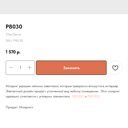
P8030
OracDecor
SKU:
P8030
1 570
р.
Заказать
Молдинг украшен мягкими завитками, которые прекрасно впишутся в интерьер.
Элегантный дизайн придаст утонченный вид любому помещению. Этот молдинг
идеально сочетается с угловыми элементами
P8030C
и
P8030D
Продукт: Молдинги