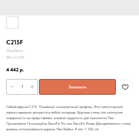
C215F
OracDecor
SKU:
C215F
4 442
р.
Заказать
Гибкая версия C215. Линейный симметричный профиль. Этот классический
карниз идеально впишется в любой интерьер. Круглые стены или изогнутые
поверхности не представляют никакой трудности для технологии Flex.
Примечания: Используйте DecoFix Pro или DecoFix Power. Для крепления к стене
должны использоваться шурупы. Flex Radius: R min = 160 cm