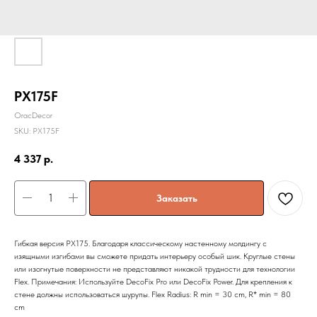
PX175F
OracDecor
SKU:
PX175F
4 337
р.
Заказать
Гибкая версия PХ175. Благодаря классическому настенному молдингу с
изящными изгибами вы сможете придать интерьеру особый шик. Круглые стены
или изогнутые поверхности не представляют никакой трудности для технологии
Flex. Примечания: Используйте DecoFix Pro или DecoFix Power. Для крепления к
стене должны использоваться шурупы. Flex Radius: R min = 30 cm, R* min = 80
cm