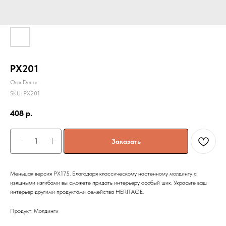
PX201
OracDecor
SKU:
PX201
408
р.
Заказать
Меньшая версия PX175. Благодаря классическому настенному молдингу с
изящными изгибами вы сможете придать интерьеру особый шик. Украсьте ваш
интерьер другими продуктами семейства HERITAGE.
Продукт: Молдинги