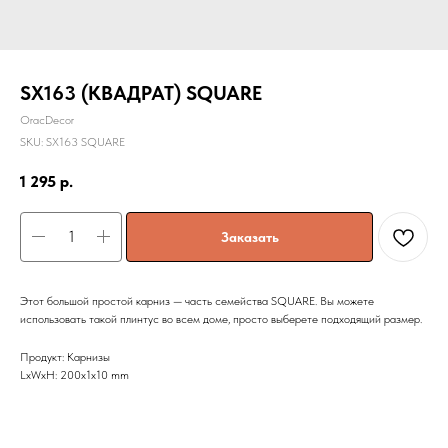
SX163 (КВАДРАТ) SQUARE
OracDecor
SKU:
SX163 SQUARE
1 295
р.
Заказать
Этот большой простой карниз — часть семейства SQUARE. Вы можете
использовать такой плинтус во всем доме, просто выберете подходящий размер.
Продукт: Карнизы
LxWxH: 200x1x10 mm