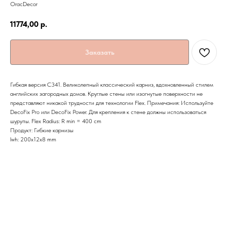
OracDecor
11774,00
р.
Заказать
Гибкая версия C341. Великолепный классический карниз, вдохновленный стилем
английских загородных домов. Круглые стены или изогнутые поверхности не
представляют никакой трудности для технологии Flex. Примечания: Используйте
DecoFix Pro или DecoFix Power. Для крепления к стене должны использоваться
шурупы. Flex Radius: R min = 400 cm
Продукт: Гибкие карнизы
lwh: 200x12x8 mm