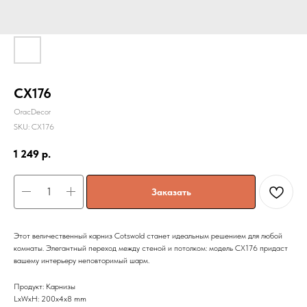
CX176
OracDecor
SKU:
CX176
1 249
р.
Заказать
Этот величественный карниз Cotswold станет идеальным решением для любой
комнаты. Элегантный переход между стеной и потолком: модель CX176 придаст
вашему интерьеру неповторимый шарм.
Продукт: Карнизы
LxWxH: 200x4x8 mm