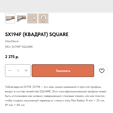
SX194F (КВАДРАТ) SQUARE
OracDecor
SKU:
SX194F SQUARE
2 275
р.
Заказать
Гибкая версия SX194. SX194 – это наш самый маленький и простой профиль,
входит в состав семейства SQUARE. Этот многофункциональный профиль может
быть использован как молдинг, завершающий стеновые панели, или как плинтус,
чтобы создать изысканный переход от стены к полу. Flex Radius: R min = 25 cm,
R* min = 80 cm