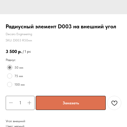
Радиусный элемент D003 на внешний угол
Decaro Engineering
SKU:
D003 R50мм
3 500
р.
/
1 pc
Радиус
50 мм
75 мм
100 мм
Заказать
Угол: внешний
Цвет: черный