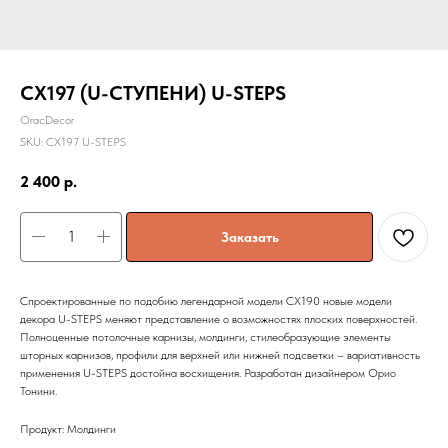
CX197 (U-СТУПЕНИ) U-STEPS
OracDecor
SKU:
CX197 U-STEPS
2 400
р.
Заказать
Спроектированные по подобию легендарной модели CX190 новые модели
декора U-STEPS меняют представление о возможностях плоских поверхностей.
Полноценные потолочные карнизы, молдинги, стилеобразующие элементы
шторных карнизов, профили для верхней или нижней подсветки – вариативность
применения U-STEPS достойна восхищения. Разработан дизайнером Орио
Тонини.
Продукт: Молдинги