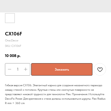
CX106F
OracDecor
SKU:
CX106F
10 008
р.
Заказать
Гибкая версия CX106. Элегантный карниз для создания незаметного перехода
между стеной и потолком. Круглые стены или изогнутые поверхности не
представляют никакой трудности для технологии Flex. Примечания: Используйте
DecoFix Power. Для крепления к стене должны использоваться шурупы. Flex Radius:
R min = 360 cm