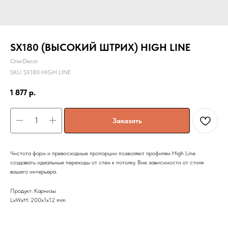
SX180 (ВЫСОКИЙ ШТРИХ) HIGH LINE
OracDecor
SKU:
SX180 HIGH LINE
1 877
р.
Заказать
Чистота форм и превосходные пропорции позволяют профилям High Line
создавать идеальные переходы от стен к потолку. Вне зависимости от стиля
вашего интерьера.
Продукт: Карнизы
LxWxH: 200x1x12 mm