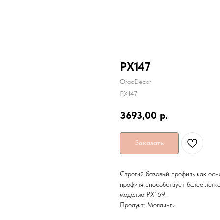
PX147
OracDecor
PX147
3693,00
р.
Заказать
Строгий базовый профиль как осн
профиля способствует более легко
моделью РХ169.
Продукт: Молдинги