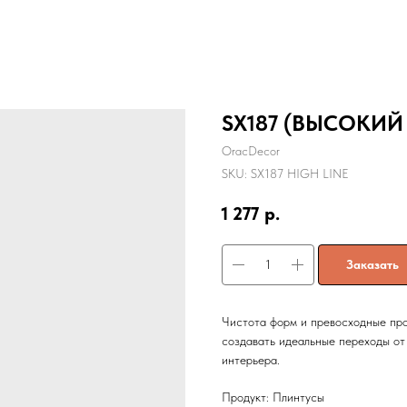
SX187 (ВЫСОКИЙ
OracDecor
SKU:
SX187 HIGH LINE
1 277
р.
Заказать
Чистота форм и превосходные про
создавать идеальные переходы от 
интерьера.
Продукт: Плинтусы