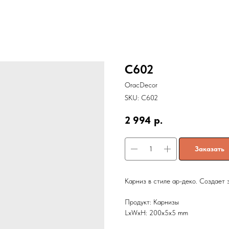
C602
OracDecor
SKU:
C602
2 994
р.
Заказать
Карниз в стиле ар-деко. Создает 
Продукт: Карнизы
LxWxH: 200x5x5 mm