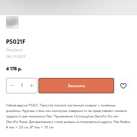
P5021F
OracDecor
SKU:
P5021F
4 178
р.
Заказать
Гибкая версия P5021. Простой плоский настенный молдинг с линейным
дизайном. Круглые стены или изогнутые поверхности не представляют никакой
трудности для технологии Flex. Примечания: Используйте DecoFix Pro или
DecoFix Power. Для крепления к стене должны использоваться шурупы. Flex Radius:
R min = 20 cm, R* min = 70 cm