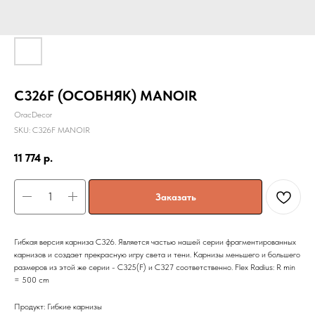
C326F (ОСОБНЯК) MANOIR
OracDecor
SKU:
C326F MANOIR
11 774
р.
Заказать
Гибкая версия карниза C326. Является частью нашей серии фрагментированных
карнизов и создает прекрасную игру света и тени. Карнизы меньшего и большего
размеров из этой же серии - C325(F) и C327 соответственно. Flex Radius: R min
= 500 cm
Продукт: Гибкие карнизы