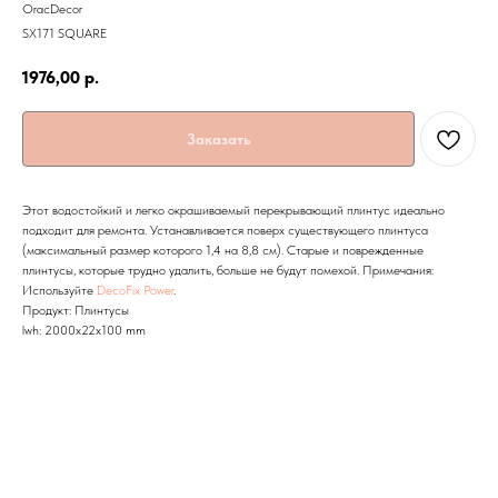
OracDecor
SX171 SQUARE
1976,00
р.
Заказать
Этот водостойкий и легко окрашиваемый перекрывающий плинтус идеально
подходит для ремонта. Устанавливается поверх существующего плинтуса
(максимальный размер которого 1,4 на 8,8 см). Старые и поврежденные
плинтусы, которые трудно удалить, больше не будут помехой. Примечания:
Используйте
DecoFix Power
.
Продукт: Плинтусы
lwh: 2000x22x100 mm