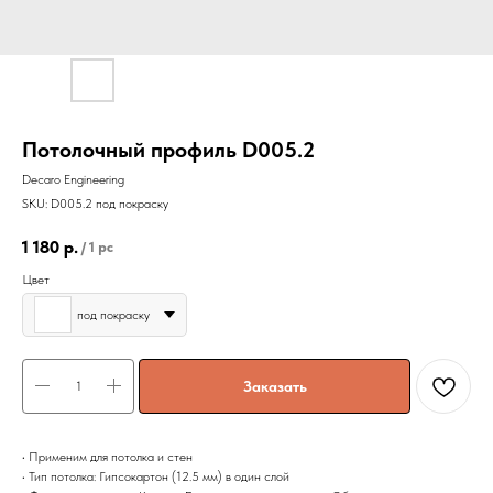
Потолочный профиль D005.2
Decaro Engineering
SKU:
D005.2 под покраску
1 180
р.
/
1 pc
Цвет
под покраску
Заказать
• Применим для потолка и стен
• Тип потолка: Гипсокартон (12.5 мм) в один слой