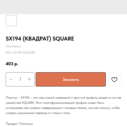
SX194 (КВАДРАТ) SQUARE
OracDecor
SKU:
SX194 SQUARE
403
р.
Заказать
Плинтус - SX194 – это наш самый маленький и простой профиль, входит в состав
семейства SQUARE. Этот многофункциональный профиль может быть
использован как молдинг, завершающий стеновые панели, или как плинтус, чтобы
создать изысканный переход от стены к полу.
Продукт: Плинтусы