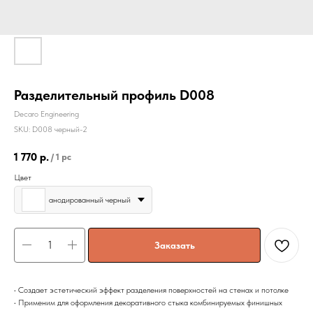
Разделительный профиль D008
Decaro Engineering
SKU:
D008 черный-2
1 770
р.
/
1 pc
Цвет
анодированный черный
Заказать
• Создает эстетический эффект разделения поверхностей на стенах и потолке
• Применим для оформления декоративного стыка комбинируемых финишных