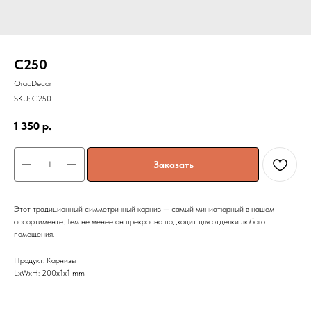
C250
OracDecor
SKU:
C250
1 350
р.
Заказать
Этот традиционный симметричный карниз — самый миниатюрный в нашем
ассортименте. Тем не менее он прекрасно подходит для отделки любого
помещения.
Продукт: Карнизы
LxWxH: 200x1x1 mm