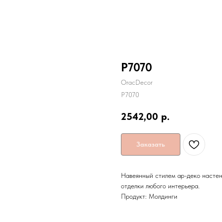
P7070
OracDecor
P7070
2542,00
р.
Заказать
Навеянный стилем ар-деко настен
отделки любого интерьера.
Продукт: Молдинги