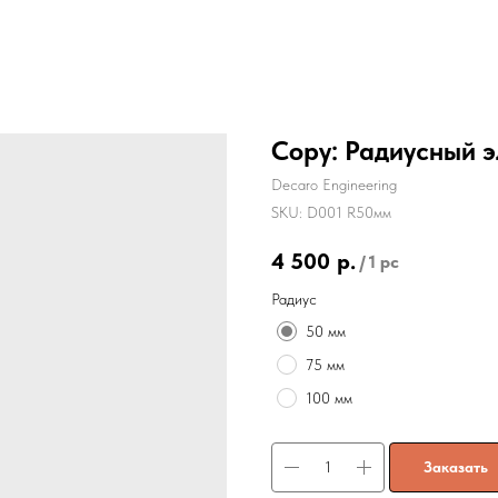
Copy: Радиусный э
Decaro Engineering
SKU:
D001 R50мм
4 500
р.
/
1 pc
Радиус
50 мм
75 мм
100 мм
Заказать