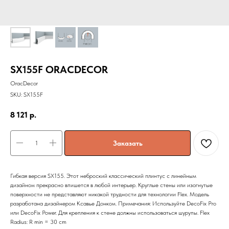
SX155F ORACDECOR
OracDecor
SKU:
SX155F
8 121
р.
Заказать
Гибкая версия SX155. Этот неброский классический плинтус с линейным
дизайном прекрасно впишется в любой интерьер. Круглые стены или изогнутые
поверхности не представляют никакой трудности для технологии Flex. Модель
разработана дизайнером Ксавье Донком. Примечания: Используйте DecoFix Pro
или DecoFix Power. Для крепления к стене должны использоваться шурупы. Flex
Radius: R min = 30 cm