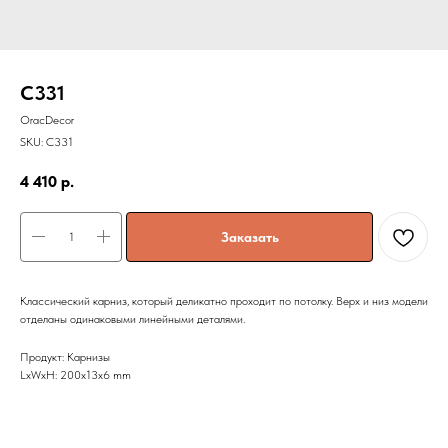
C331
OracDecor
SKU:
C331
4 410
р.
Заказать
Классический карниз, который деликатно проходит по потолку. Верх и низ модели
отделаны одинаковыми линейными деталями.
Продукт: Карнизы
LxWxH: 200x13x6 mm