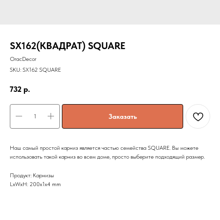
SX162(КВАДРАТ) SQUARE
OracDecor
SKU:
SX162 SQUARE
732
р.
Заказать
Наш самый простой карниз является частью семейства SQUARE. Вы можете
использовать такой карниз во всем доме, просто выберите подходящий размер.
Продукт: Карнизы
LxWxH: 200x1x4 mm