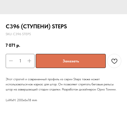
C396 (СТУПЕНИ) STEPS
SKU:
C396 STEPS
7 071
р.
Заказать
Этот строгий и современный профиль из серии Steps также может
использоваться как каркас для штор. Он позволяет спрятать беговые рельсы
штор на завершающей стадии отделки. Разработан дизайнером Орио Тонини.
LxWxH: 200x6x18 mm