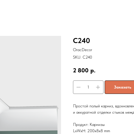
C240
OracDecor
SKU:
C240
2 800
р.
Заказать
Простой полый карниз, вдохновле
и аккуратной отделки стыков межд
Продукт: Карнизы
LxWxH: 200x8x8 mm